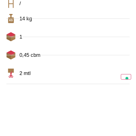
/
14 kg
1
0,45 cbm
2 mtl
CATALOGO COMPLETO