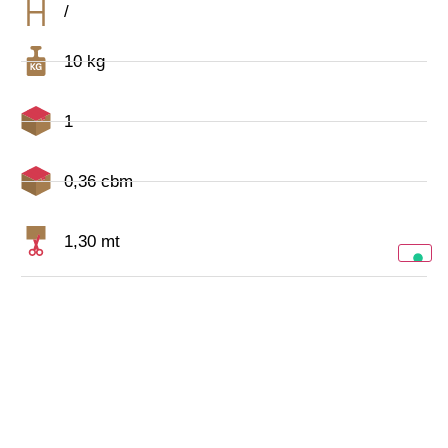
/
10 kg
1
0,36 cbm
1,30 mt
CATALOGO COMPLETO