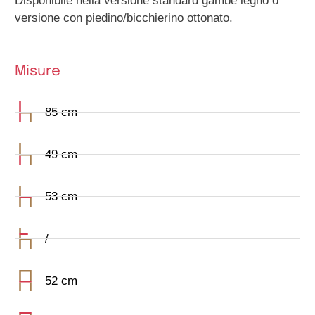
Disponibile nella versione standard gambe legno o
versione con piedino/bicchierino ottonato.
Misure
85 cm
49 cm
53 cm
/
52 cm