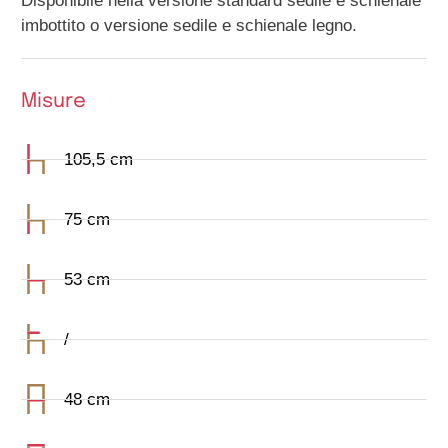
Disponibile nella versione standard sedile e schienale
imbottito o versione sedile e schienale legno.
Misure
105,5 cm
75 cm
53 cm
/
48 cm