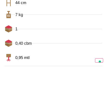
44 cm
7 kg
1
0,40 cbm
0,95 mtl
CATALOGO COMPLETO